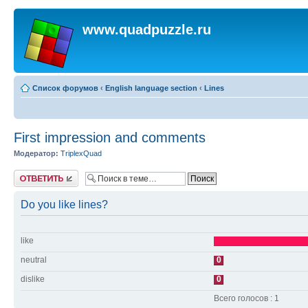
www.quadpuzzle.ru
Список форумов
‹
English language section
‹
Lines
First impression and comments
Модератор:
TriplexQuad
Ответить
Do you like lines?
like
neutral
0
dislike
0
Всего голосов : 1