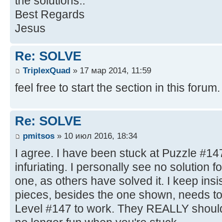
the solutions..
Best Regards
Jesus
Re: SOLVE
TriplexQuad
» 17 мар 2014, 11:59
feel free to start the section in this forum.
Re: SOLVE
pmitsos
» 10 июл 2016, 18:34
I agree. I have been stuck at Puzzle #147
infuriating. I personally see no solution fo
one, as others have solved it. I keep insi
pieces, besides the one shown, needs to b
Level #147 to work. They REALLY should pr