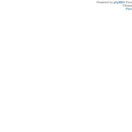
Powered by
phpBB
® For
Сборк
Рус