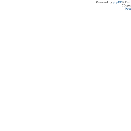
Powered by
phpBB
® For
Сборк
Рус