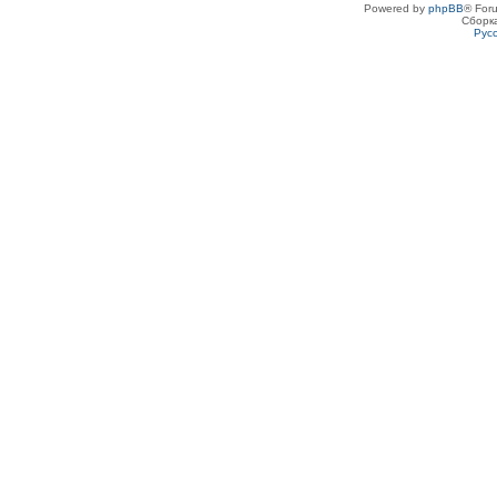
Powered by
phpBB
® For
Сборк
Рус