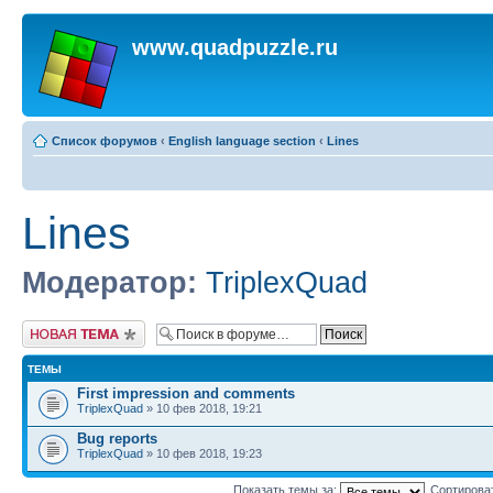
www.quadpuzzle.ru
Список форумов
‹
English language section
‹
Lines
Lines
Модератор:
TriplexQuad
Начать новую тему
ТЕМЫ
First impression and comments
TriplexQuad
» 10 фев 2018, 19:21
Bug reports
TriplexQuad
» 10 фев 2018, 19:23
Показать темы за:
Сортирова