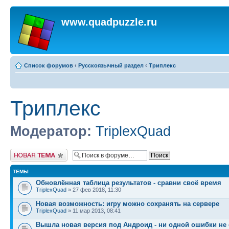
www.quadpuzzle.ru
Список форумов
‹
Русскоязычный раздел
‹
Триплекс
Триплекс
Модератор:
TriplexQuad
Начать новую тему
ТЕМЫ
Обновлённая таблица результатов - сравни своё время
TriplexQuad
» 27 фев 2018, 11:30
Новая возможность: игру можно сохранять на сервере
TriplexQuad
» 11 мар 2013, 08:41
Вышла новая версия под Андроид - ни одной ошибки не 