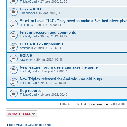
TriplexQuad
» 27 фев 2018, 11:23
Puzzle #103
Doscooper
» 16 июл 2016, 09:13
Stuck at Level #147 - They need to make a 3-cubed piece piv
pmitsos
» 10 июл 2016, 00:44
First impression and comments
TriplexQuad
» 30 мар 2012, 16:12
Puzzle #112 - Impossible
pmitsos
» 28 июн 2016, 16:04
SOLVE
jotajferrer
» 20 янв 2014, 09:38
New feature: forum users can save the game
TriplexQuad
» 11 мар 2013, 08:37
New Triplex released for Android - no old bugs
TriplexQuad
» 29 окт 2013, 10:45
Bug reports
TriplexQuad
» 19 фев 2012, 00:48
Показать темы за:
Сортирова
Начать новую тему
Вернуться в Список форумов