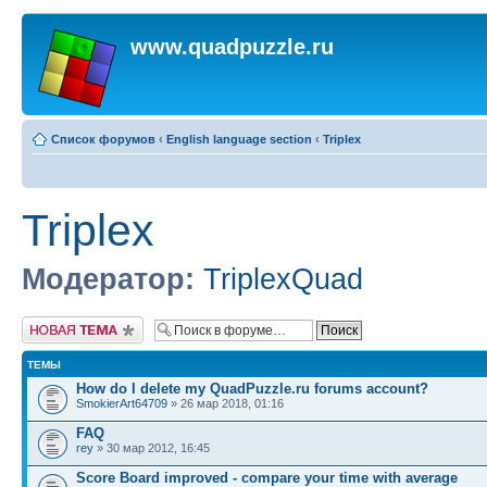
www.quadpuzzle.ru
Список форумов
‹
English language section
‹
Triplex
Triplex
Модератор:
TriplexQuad
Начать новую тему
ТЕМЫ
How do I delete my QuadPuzzle.ru forums account?
SmokierArt64709
» 26 мар 2018, 01:16
FAQ
rey
» 30 мар 2012, 16:45
Score Board improved - compare your time with average