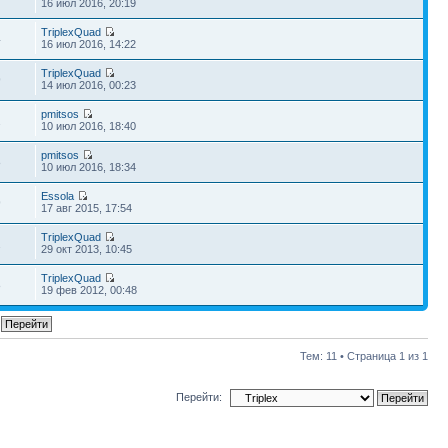
16 июл 2016, 20:19
TriplexQuad
4
16 июл 2016, 14:22
TriplexQuad
9
14 июл 2016, 00:23
pmitsos
2
10 июл 2016, 18:40
pmitsos
8
10 июл 2016, 18:34
Essola
9
17 авг 2015, 17:54
TriplexQuad
2
29 окт 2013, 10:45
TriplexQuad
8
19 фев 2012, 00:48
Тем: 11 • Страница
1
из
1
Перейти: