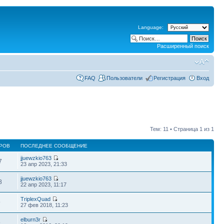
Language:
Расширенный поиск
FAQ
Пользователи
Регистрация
Вход
Тем: 11 • Страница
1
из
1
РОВ
ПОСЛЕДНЕЕ СООБЩЕНИЕ
jjuewzkio763
7
23 апр 2023, 21:33
jjuewzkio763
8
22 апр 2023, 11:17
TriplexQuad
9
27 фев 2018, 11:23
elburn3r
9