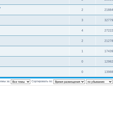
o
2
2188
3
3277
4
2722
2
2127
1
1743
0
1298
0
1398
темы за:
Сортировать по: