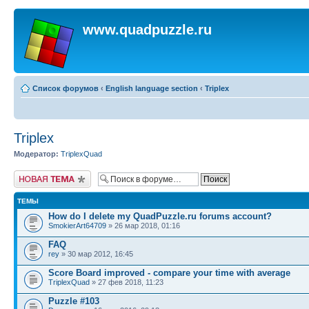
www.quadpuzzle.ru
Список форумов
‹
English language section
‹
Triplex
Triplex
Модератор:
TriplexQuad
Начать новую тему
ТЕМЫ
How do I delete my QuadPuzzle.ru forums account?
SmokierArt64709
» 26 мар 2018, 01:16
FAQ
rey
» 30 мар 2012, 16:45
Score Board improved - compare your time with average
TriplexQuad
» 27 фев 2018, 11:23
Puzzle #103