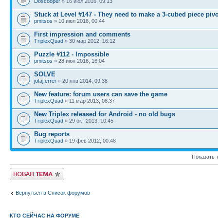
Doscooper
» 16 июл 2016, 09:13
Stuck at Level #147 - They need to make a 3-cubed piece piv
pmitsos
» 10 июл 2016, 00:44
First impression and comments
TriplexQuad
» 30 мар 2012, 16:12
Puzzle #112 - Impossible
pmitsos
» 28 июн 2016, 16:04
SOLVE
jotajferrer
» 20 янв 2014, 09:38
New feature: forum users can save the game
TriplexQuad
» 11 мар 2013, 08:37
New Triplex released for Android - no old bugs
TriplexQuad
» 29 окт 2013, 10:45
Bug reports
TriplexQuad
» 19 фев 2012, 00:48
Показать 
Начать новую тему
Вернуться в Список форумов
КТО СЕЙЧАС НА ФОРУМЕ