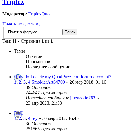
Triplex
Модератор:
TriplexQuad
Начать новую тему
Тем: 11 • Страница
1
из
1
Темы
Ответов
Просмотров
Последнее сообщение
How do I delete my QuadPuzzle.ru forums account?
1
,
2
,
3
,
4
SmokierArt64709
» 26 мар 2018, 01:16
39
Ответов
244647
Просмотров
Последнее сообщение
jjuewzkio763
23 апр 2023, 21:33
FAQ
1
,
2
,
3
,
4
rey
» 30 мар 2012, 16:45
36
Ответов
251565
Просмотров