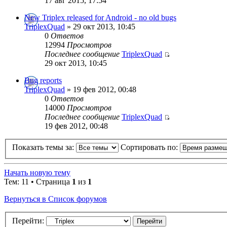
17 авг 2015, 17:54
New Triplex released for Android - no old bugs
TriplexQuad
» 29 окт 2013, 10:45
0
Ответов
12994
Просмотров
Последнее сообщение
TriplexQuad
29 окт 2013, 10:45
Bug reports
TriplexQuad
» 19 фев 2012, 00:48
0
Ответов
14000
Просмотров
Последнее сообщение
TriplexQuad
19 фев 2012, 00:48
Показать темы за:
Сортировать по:
Начать новую тему
Тем: 11 • Страница
1
из
1
Вернуться в Список форумов
Перейти: