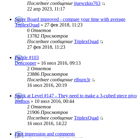
Последнее сообщение
jjuewzkio763
22 апр 2023, 11:17
Score Board improved - compare your time with average
TriplexQuad
» 27 фев 2018, 11:23
0
Ответов
13782
Просмотров
Последнее сообщение
TriplexQuad
27 фев 2018, 11:23
Puzzle #103
Doscooper
» 16 июл 2016, 09:13
2
Ответов
23886
Просмотров
Последнее сообщение
elburn3r
16 июл 2016, 20:19
Stuck at Level #147 - They need to make a 3-cubed piece pivo
pmitsos
» 10 июл 2016, 00:44
2
Ответов
21906
Просмотров
Последнее сообщение
TriplexQuad
16 июл 2016, 14:22
First impression and comments