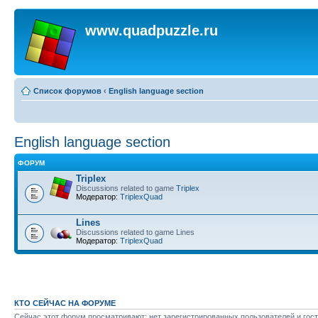
www.quadpuzzle.ru
Список форумов
‹
English language section
English language section
ФОРУМ
Triplex
Discussions related to game
Triplex
Модератор:
TriplexQuad
Lines
Discussions related to game Lines
Модератор:
TriplexQuad
КТО СЕЙЧАС НА ФОРУМЕ
Сейчас этот форум просматривают: нет зарегистрированных пользователей и гост