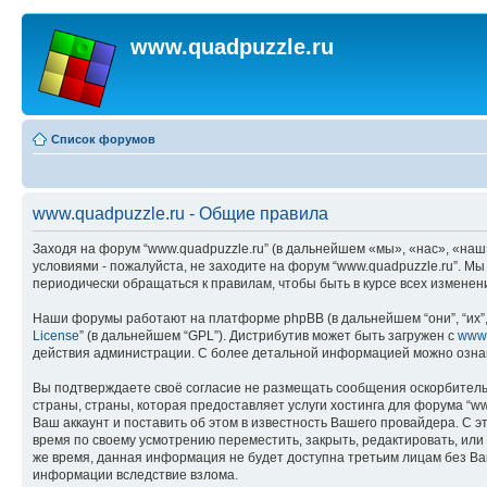
www.quadpuzzle.ru
Список форумов
www.quadpuzzle.ru - Общие правила
Заходя на форум “www.quadpuzzle.ru” (в дальнейшем «мы», «нас», «наш»,
условиями - пожалуйста, не заходите на форум “www.quadpuzzle.ru”. М
периодически обращаться к правилам, чтобы быть в курсе всех измене
Наши форумы работают на платформе phpBB (в дальнейшем “они”, “их”, 
License
” (в дальнейшем “GPL”). Дистрибутив может быть загружен с
www
действия администрации. С более детальной информацией можно озна
Вы подтверждаете своё согласие не размещать сообщения оскорбительн
страны, страны, которая предоставляет услуги хостинга для форума “
Ваш аккаунт и поставить об этом в известность Вашего провайдера. С э
время по своему усмотрению переместить, закрыть, редактировать, или 
же время, данная информация не будет доступна третьим лицам без Ваше
информации вследствие взлома.