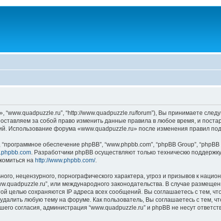
 “www.quadpuzzle.ru”, “http://www.quadpuzzle.ru/forum”), Вы принимаете сле
ы оставляем за собой право изменить данные правила в любое время, и поста
ний. Использование форума «www.quadpuzzle.ru» после изменения правил по
“программное обеспечение phpBB”, “www.phpbb.com”, “phpBB Group”, “phpBB 
.phpbb.com
. Разработчики phpBB осуществляют только техническю поддержку
комиться на
http://www.phpbb.com/
.
ого, нецензурного, порнографического характера, угроз и призывов к наци
www.quadpuzzle.ru”, или международного законодательства. В случае разме
той целью сохраняются IP адреса всех сообщений. Вы соглашаетесь с тем, чт
удалить любую тему на форуме. Как пользователь, Вы соглашаетесь с тем, ч
го согласия, администрация “www.quadpuzzle.ru” и phpBB не несут ответстве