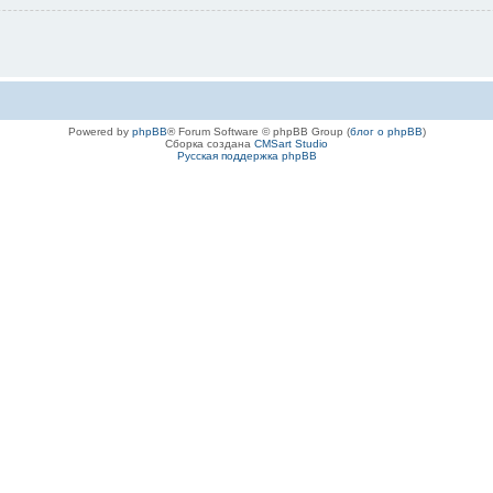
Powered by
phpBB
® Forum Software © phpBB Group (
блог о phpBB
)
Сборка создана
CMSart Studio
Русская поддержка phpBB