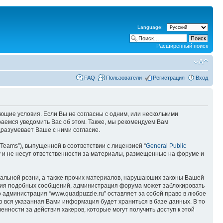
Language:
Расширенный поиск
FAQ
Пользователи
Регистрация
Вход
дующие условия. Если Вы не согласны с одним, или несколькими
раемся уведомить Вас об этом. Также, мы рекомендуем Вам
дразумевает Ваше с ними согласие.
Teams”), выпущенной в соответствии с лицензией “
General Public
 и не несут ответственности за материалы, размещенные на форуме и
ональной розни, а также прочих материалов, нарушаюших законы Вашей
щения подобных сообщений, администрация форума может заблокировать
о администрация “www.quadpuzzle.ru” оставляет за собой право в любое
то вся указанная Вами информация будет храниться в базе данных. В то
нности за действия хакеров, которые могут получить доступ к этой