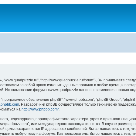
 “www.quadpuzzle.ru”, “http://www.quadpuzzle.ru/forum”), Вы принимаете сле
ы оставляем за собой право изменить данные правила в любое время, и поста
ний. Использование форума «www.quadpuzzle.ru» после изменения правил по
“программное обеспечение phpBB”, “www.phpbb.com”, “phpBB Group”, “phpBB 
.phpbb.com
. Разработчики phpBB осуществляют только техническю поддержку
комиться на
http://www.phpbb.com/
.
ого, нецензурного, порнографического характера, угроз и призывов к наци
www.quadpuzzle.ru”, или международного законодательства. В случае разме
той целью сохраняются IP адреса всех сообщений. Вы соглашаетесь с тем, чт
удалить любую тему на форуме. Как пользователь, Вы соглашаетесь с тем, ч