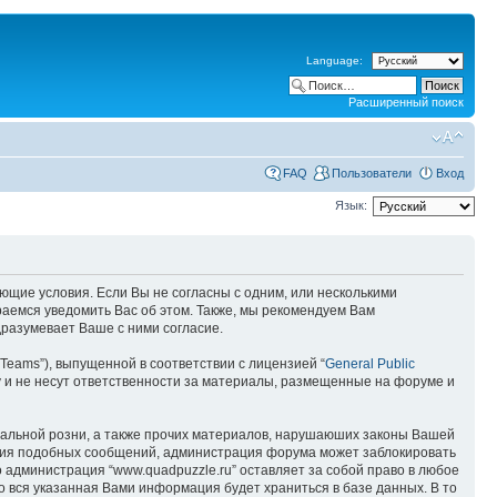
Language:
Расширенный поиск
FAQ
Пользователи
Вход
Язык:
дующие условия. Если Вы не согласны с одним, или несколькими
раемся уведомить Вас об этом. Также, мы рекомендуем Вам
дразумевает Ваше с ними согласие.
Teams”), выпущенной в соответствии с лицензией “
General Public
 и не несут ответственности за материалы, размещенные на форуме и
ональной розни, а также прочих материалов, нарушаюших законы Вашей
щения подобных сообщений, администрация форума может заблокировать
о администрация “www.quadpuzzle.ru” оставляет за собой право в любое
то вся указанная Вами информация будет храниться в базе данных. В то