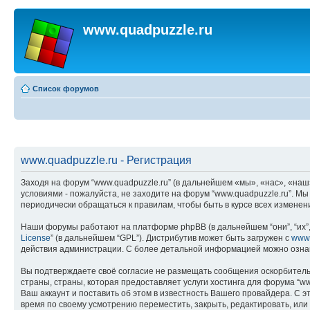
www.quadpuzzle.ru
Список форумов
www.quadpuzzle.ru - Регистрация
Заходя на форум “www.quadpuzzle.ru” (в дальнейшем «мы», «нас», «наш»,
условиями - пожалуйста, не заходите на форум “www.quadpuzzle.ru”. М
периодически обращаться к правилам, чтобы быть в курсе всех измене
Наши форумы работают на платформе phpBB (в дальнейшем “они”, “их”, 
License
” (в дальнейшем “GPL”). Дистрибутив может быть загружен с
www
действия администрации. С более детальной информацией можно озна
Вы подтверждаете своё согласие не размещать сообщения оскорбительн
страны, страны, которая предоставляет услуги хостинга для форума “
Ваш аккаунт и поставить об этом в известность Вашего провайдера. С э
время по своему усмотрению переместить, закрыть, редактировать, или 