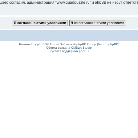
го согласия, администрация “www.quadpuzzle.ru” и phpBB не несут ответстве
Powered by
phpBB
® Forum Software © phpBB Group (
блог о phpBB
)
Сборка создана
CMSart Studio
Русская поддержка phpBB