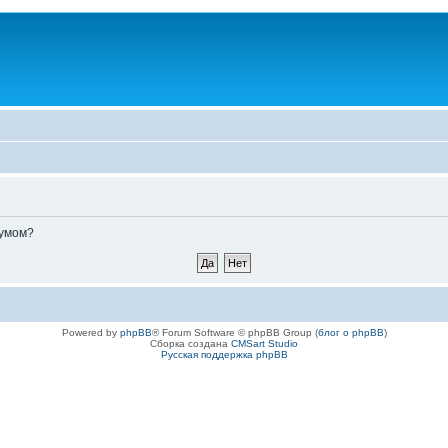
румом?
Powered by
phpBB
® Forum Software © phpBB Group (
блог о phpBB
)
Сборка создана
CMSart Studio
Русская поддержка phpBB