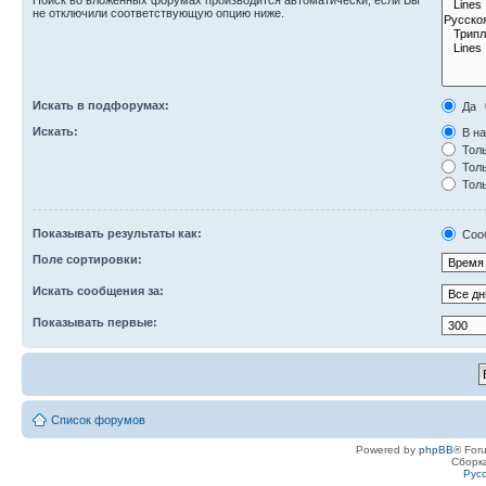
Поиск во вложенных форумах производится автоматически, если Вы
не отключили соответствующую опцию ниже.
Искать в подфорумах:
Да
Искать:
В на
Толь
Толь
Толь
Показывать результаты как:
Соо
Поле сортировки:
Искать сообщения за:
Показывать первые:
Список форумов
Powered by
phpBB
® For
Сборк
Рус