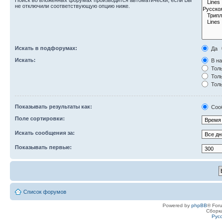
Поиск во вложенных форумах производится автоматически, если Вы
не отключили соответствующую опцию ниже.
Искать в подфорумах:
Да
Искать:
В на
Толь
Толь
Толь
Показывать результаты как:
Соо
Поле сортировки:
Искать сообщения за:
Показывать первые:
Список форумов
Powered by
phpBB
® For
Сборк
Рус