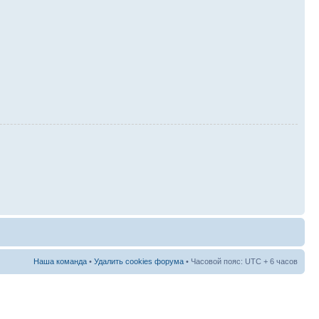
Наша команда
•
Удалить cookies форума
• Часовой пояс: UTC + 6 часов