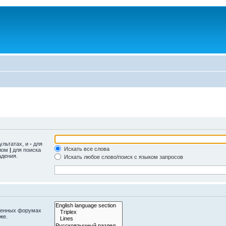
ультатах, и
-
для
Искать все слова
олом
|
для поиска
адения.
Искать любое слово/поиск с языком запросов
оженных форумах
же.