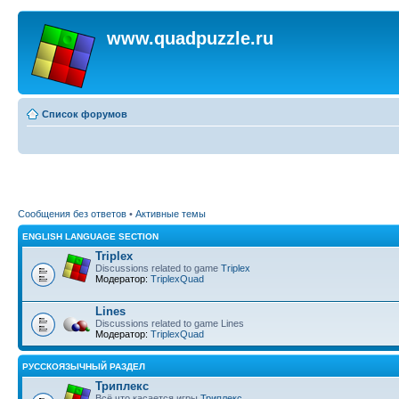
www.quadpuzzle.ru
Список форумов
Сообщения без ответов
•
Активные темы
ENGLISH LANGUAGE SECTION
Triplex
Discussions related to game
Triplex
Модератор:
TriplexQuad
Lines
Discussions related to game Lines
Модератор:
TriplexQuad
РУССКОЯЗЫЧНЫЙ РАЗДЕЛ
Триплекс
Всё что касается игры
Триплекс