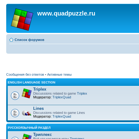
www.quadpuzzle.ru
Список форумов
Сообщения без ответов
•
Активные темы
ENGLISH LANGUAGE SECTION
Triplex
Discussions related to game
Triplex
Модератор:
TriplexQuad
Lines
Discussions related to game Lines
Модератор:
TriplexQuad
РУССКОЯЗЫЧНЫЙ РАЗДЕЛ
Триплекс
Всё что касается игры
Триплекс