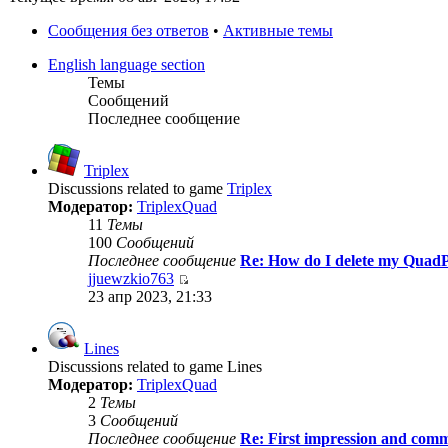
Сообщения без ответов
•
Активные темы
English language section
Темы
Сообщений
Последнее сообщение
Triplex
Discussions related to game
Triplex
Модератор:
TriplexQuad
11
Темы
100
Сообщений
Последнее сообщение
Re: How do I delete my QuadP
jjuewzkio763
23 апр 2023, 21:33
Lines
Discussions related to game Lines
Модератор:
TriplexQuad
2
Темы
3
Сообщений
Последнее сообщение
Re: First impression and com