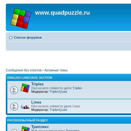
www.quadpuzzle.ru
Список форумов
Сообщения без ответов
•
Активные темы
ENGLISH LANGUAGE SECTION
Triplex
Discussions related to game
Triplex
Модератор:
TriplexQuad
Lines
Discussions related to game Lines
Модератор:
TriplexQuad
РУССКОЯЗЫЧНЫЙ РАЗДЕЛ
Триплекс
Всё что касается игры
Триплекс