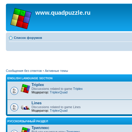
www.quadpuzzle.ru
Список форумов
Сообщения без ответов
•
Активные темы
ENGLISH LANGUAGE SECTION
Triplex
Discussions related to game
Triplex
Модератор:
TriplexQuad
Lines
Discussions related to game Lines
Модератор:
TriplexQuad
РУССКОЯЗЫЧНЫЙ РАЗДЕЛ
Триплекс
Всё что касается игры
Триплекс