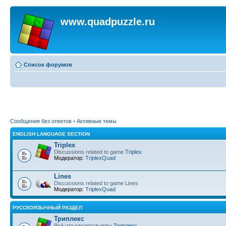
www.quadpuzzle.ru
Список форумов
Сообщения без ответов
•
Активные темы
ENGLISH LANGUAGE SECTION
Triplex
Discussions related to game
Triplex
Модератор:
TriplexQuad
Lines
Discussions related to game Lines
Модератор:
TriplexQuad
РУССКОЯЗЫЧНЫЙ РАЗДЕЛ
Триплекс
Всё что касается игры
Триплекс