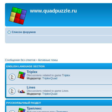
www.quadpuzzle.ru
Список форумов
Сообщения без ответов
•
Активные темы
ENGLISH LANGUAGE SECTION
Triplex
Discussions related to game
Triplex
Модератор:
TriplexQuad
Lines
Discussions related to game Lines
Модератор:
TriplexQuad
РУССКОЯЗЫЧНЫЙ РАЗДЕЛ
Триплекс
Всё что касается игры
Триплекс