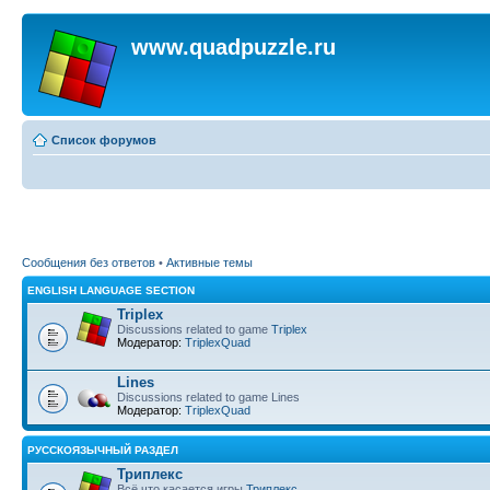
www.quadpuzzle.ru
Список форумов
Сообщения без ответов
•
Активные темы
ENGLISH LANGUAGE SECTION
Triplex
Discussions related to game
Triplex
Модератор:
TriplexQuad
Lines
Discussions related to game Lines
Модератор:
TriplexQuad
РУССКОЯЗЫЧНЫЙ РАЗДЕЛ
Триплекс
Всё что касается игры
Триплекс