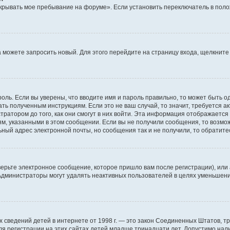
крывать мое пребывание на форуме». Если установить переключатель в пол
да можете запросить новый. Для этого перейдите на страницу входа, щелкни
оль. Если вы уверены, что вводите имя и пароль правильно, то может быть о
ать полученным инструкциям. Если это не ваш случай, то значит, требуется а
ратором до того, как они смогут в них войти. Эта информация отображается
ям, указанными в этом сообщении. Если вы не получили сообщения, то возмо
ьный адрес электронной почты, но сообщения так и не получили, то обратит
ерьте электронное сообщение, которое пришло вам после регистрации), или
 Администраторы могут удалять неактивных пользователей в целях уменьшен
ичных сведений детей в интернете от 1998 г. — это закон Соединенных Штатов
я регистрации на этих сайтах детей младше тринадцати лет. Допустимо нал