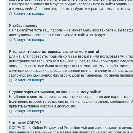
В центре пользователя в группе общих настроек можно найти опцию «С
и самому себе. Для всех остальных вы будете скрытым пользователем.
Вернуться наверх
Я забыл пароль!
Не паникуйте! Хоть ваш пароль и не может быть восстановлен, вы всег
инструкциям и вскоре вы снова сможете войти на форум.
Вернуться наверх
Я только что зарегистрировался, но не могу войти!
Для начала проверьте, правильно ли вы вводите имя пользователя и пар
регистрации указали, что вам меньше 13 лет, то вам необходимо следов
новые пользователи были активированы самостоятельно, либо админист
вами при регистрации адрес электронной почты, то следуйте инструкци
заблокирован каким-либо фильтром. Если вы уверены, что ввели правил
Вернуться наверх
Я давно зарегистрирован, но больше не могу войти!
Наиболее вероятные причины: вы ввели неверное имя или пароль (пров
Если верно второе, то возможно вы не написали ни одного сообщения.
принять активное участие в дискуссиях.
Вернуться наверх
Что такое COPPA?
COPPA (Child Online Privacy and Protection Act) или закон о защите л
письменное разрешение родителей или других юридических опекунов дл