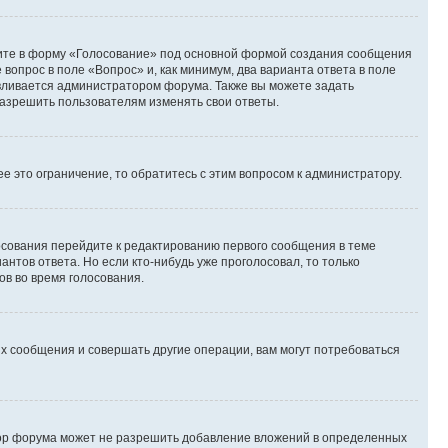
дите в форму «Голосование» под основной формой создания сообщения
 вопрос в поле «Вопрос» и, как минимум, два варианта ответа в поле
авливается администратором форума. Также вы можете задать
 разрешить пользователям изменять свои ответы.
 это ограничение, то обратитесь с этим вопросом к администратору.
лосования перейдите к редактированию первого сообщения в теме
антов ответа. Но если кто-нибудь уже проголосовал, то только
ов во время голосования.
х сообщения и совершать другие операции, вам могут потребоваться
тор форума может не разрешить добавление вложений в определенных