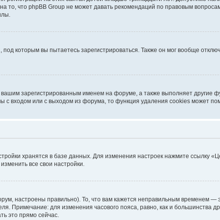
на то, что phpBB Group не может давать рекомендаций по правовым вопроса
илы.
, под которым вы пытаетесь зарегистрироваться. Также он мог вообще откл
д вашим зарегистрированным именем на форуме, а также выполняет другие фу
 с входом или с выходом из форума, то функция удаления cookies может по
стройки хранятся в базе данных. Для изменения настроек нажмите ссылку «Ц
 изменить все свои настройки.
рум, настроены правильно). То, что вам кажется неправильным временем — э
теля. Примечание: для изменения часового пояса, равно, как и большинства 
ть это прямо сейчас.