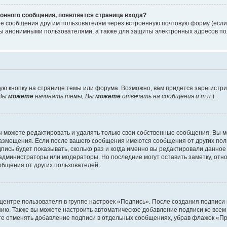
онного сообщения, появляется страница входа?
ые сообщения другим пользователям через встроенную почтовую форму (есл
 анонимными пользователями, а также для защиты электронных адресов пол
ую кнопку на странице темы или форума. Возможно, вам придется зарегистр
Вы
можете
начинать темы, Вы
можете
отвечать на сообщения и т.п.
).
 можете редактировать и удалять только свои собственные сообщения. Вы м
размещения. Если после вашего сообщения имеются сообщения от других пол
ись будет показывать, сколько раз и когда именно вы редактировали данное
администраторы или модераторы. Но последние могут оставить заметку, отн
ообщения от других пользователей.
 центре пользователя в группе настроек «Подпись». После создания подпис
ию. Также вы можете настроить автоматическое добавление подписи ко все
те отменять добавление подписи в отдельных сообщениях, убрав флажок «П