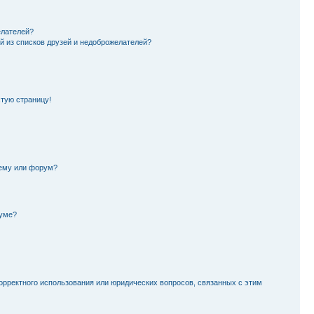
елателей?
й из списков друзей и недоброжелателей?
стую страницу!
тему или форум?
руме?
орректного использования или юридических вопросов, связанных с этим