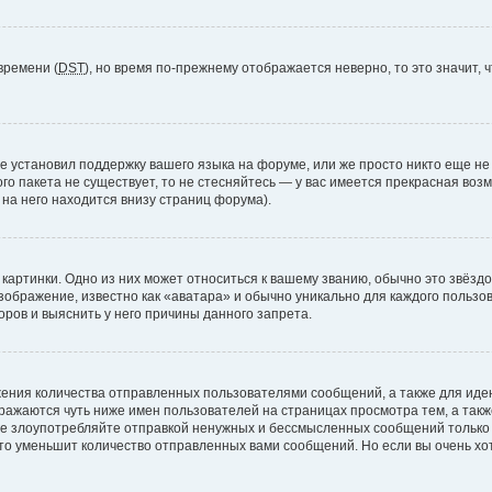
времени (
DST
), но время по-прежнему отображается неверно, то это значит,
е установил поддержку вашего языка на форуме, или же просто никто еще не
ого пакета не существует, то не стесняйтесь — у вас имеется прекрасная во
а него находится внизу страниц форума).
артинки. Одно из них может относиться к вашему званию, обычно это звёздоч
зображение, известно как «аватара» и обычно уникально для каждого пользов
ров и выяснить у него причины данного запрета.
ения количества отправленных пользователями сообщений, а также для ид
ажаются чуть ниже имен пользователей на страницах просмотра тем, а так
не злоупотребляйте отправкой ненужных и бессмысленных сообщений только 
то уменьшит количество отправленных вами сообщений. Но если вы очень хот