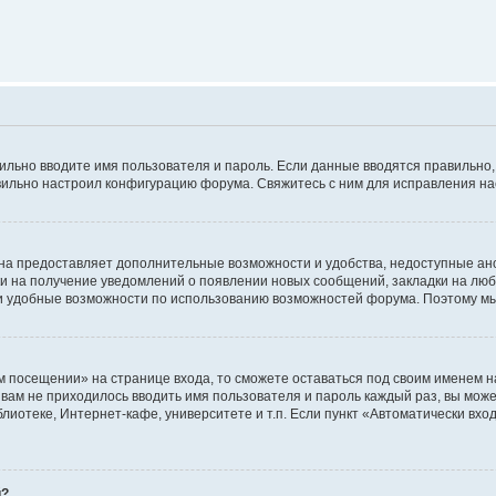
авильно вводите имя пользователя и пароль. Если данные вводятся правильно
авильно настроил конфигурацию форума. Свяжитесь с ним для исправления на
на предоставляет дополнительные возможности и удобства, недоступные ано
ки на получение уведомлений о появлении новых сообщений, закладки на люб
 удобные возможности по использованию возможностей форума. Поэтому мы
м посещении» на странице входа, то сможете оставаться под своим именем н
ы вам не приходилось вводить имя пользователя и пароль каждый раз, вы мож
отеке, Интернет-кафе, университете и т.п. Если пункт «Автоматически входи
й?