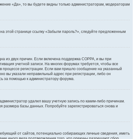
ожение «Да», то вы будете видны только администраторам, модераторам
те на этой странице ссылку «Забыли пароль?», следуйте предложенным
дна из двух причин. Если включена поддержка COPPA, и вы при
ктивация учетной записи. На многих форумах требуется, чтобы все
 в процессе регистрации. Если вам пришло сообщение на указанный
жно вы указали неправильный адрес при регистрации, либо он
есь за помощью к администратору форума.
 администратор удалил вашу учетную запись по каким-либо причинам.
ия размера базы данных. Попробуйте зарегистрироваться снова и
, требующий от сайтов, потенциально собирающих личные сведения, иметь
ичие иного вида подтверждения того, что опекуны разрешают сбор