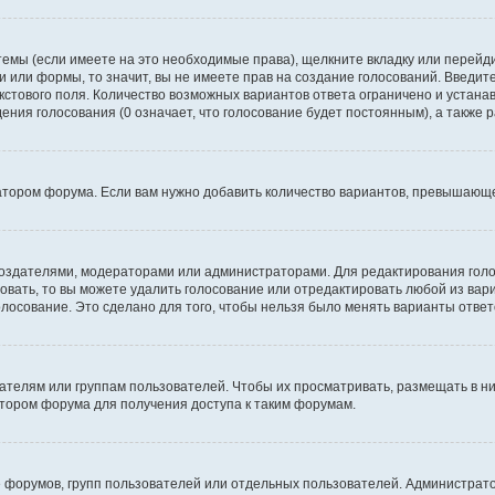
темы (если имеете на это необходимые права), щелкните вкладку или перей
ки или формы, то значит, вы не имеете прав на создание голосований. Введите
екстового поля. Количество возможных вариантов ответа ограничено и устан
дения голосования (0 означает, что голосование будет постоянным), а также
тором форума. Если вам нужно добавить количество вариантов, превышающее
их создателями, модераторами или администраторами. Для редактирования го
совать, то вы можете удалить голосование или отредактировать любой из вари
осование. Это сделано для того, чтобы нельзя было менять варианты ответ
елям или группам пользователей. Чтобы их просматривать, размещать в ни
тором форума для получения доступа к таким форумам.
 форумов, групп пользователей или отдельных пользователей. Администра