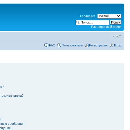
Language:
Расширенный поиск
FAQ
Пользователи
Регистрация
Вход
их?
т разные цвета?
!
чные сообщения!
бщение!