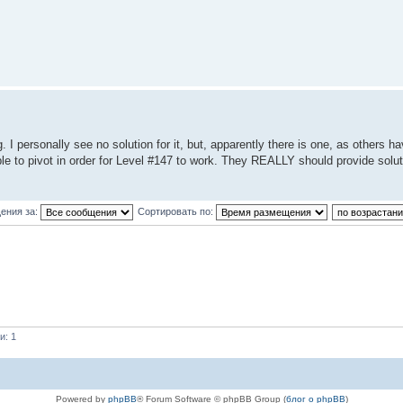
. I personally see no solution for it, but, apparently there is one, as others ha
e to pivot in order for Level #147 to work. They REALLY should provide solution
ения за:
Сортировать по:
и: 1
Powered by
phpBB
® Forum Software © phpBB Group (
блог о phpBB
)