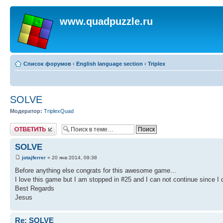
www.quadpuzzle.ru
Список форумов
‹
English language section
‹
Triplex
SOLVE
Модератор:
TriplexQuad
Ответить
SOLVE
jotajferrer
» 20 янв 2014, 09:38
Before anything else congrats for this awesome game...
I love this game but I am stopped in #25 and I can not continue since I do
Best Regards
Jesus
Re: SOLVE